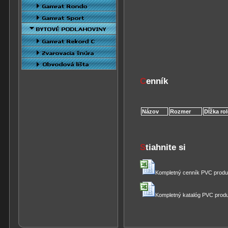
C
enník
Názov
Rozmer
Dĺžka ro
S
tiahnite si
Kompletný cenník PVC produ
Kompletný katalóg PVC prod