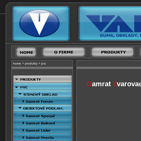
home
>
produkty
>
pvc
G
amrat
Z
varova