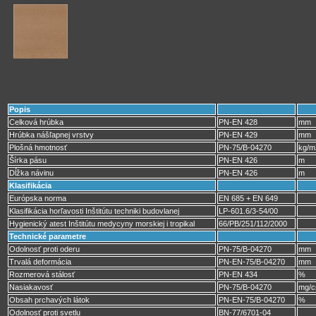
Popis
Celková hrúbka
PN-EN 428
mm
Hrúbka nášľapnej vrstvy
PN-EN 429
mm
Plošná hmotnosť
PN-75/B-04270
kg/m
Šírka pásu
PN-EN 426
m
Dĺžka návinu
PN-EN 426
m
Klasifikácia
Európska norma
EN 685 + EN 649
Klasifikácia horľavosti Inštitútu techniki budovlanej
LP-601.6/3-54/00
Hygienický atest Inštitútu medycyny morskiej i tropikal
66/PB/251/112/2000
Technické parametre
Odolnosť proti oderu
PN-75/B-04270
mm
Trvalá deformácia
PN-EN-75/B-04270
mm
Rozmerová stálosť
PN-EN 434
%
Nasiakavosť
PN-75/B-04270
mg/
Obsah prchavých látok
PN-EN-75/B-04270
%
Odolnosť proti svetlu
BN-77/6701-04