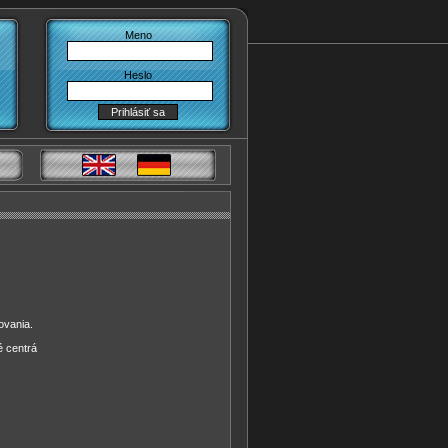
Meno
Heslo
ovania.
é centrá