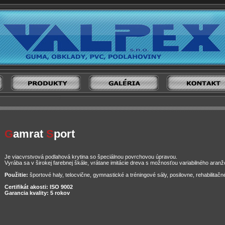
G
amrat
S
port
Je viacvrstvová podlahová krytina so špeciálnou povrchovou úpravou.
Vyrába sa v širokej farebnej škále, vrátane imitácie dreva s možnosťou variabilného aranž
Použitie:
športové haly, telocvične, gymnastické a tréningové sály, posilovne, rehabilitačn
Certifikát akosti: ISO 9002
Garancia kvality: 5 rokov