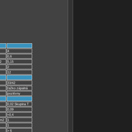
4
0,6
2
5,15
2
12
33/42
ťažko zápalná
pozitívny
0,02 Skupina T
0,09
<0,4
cm2
1
1
> 6