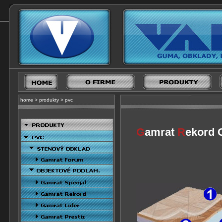
home
>
produkty
>
pvc
G
amrat
R
ekord 