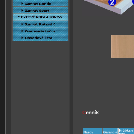
C
enník
Hrúbka v
Názov
Garancia