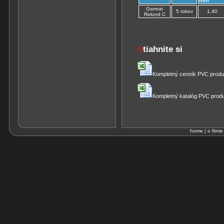
mm
Gamrat
5 rokov
1,40
Rekord C
S
tiahnite si
Kompletný cenník PVC produ
Kompletný katalóg PVC prod
home
|
o firme