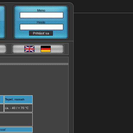
Meno
Heslo
Tepel. rozsah
ca. - 40 / + 70 °C
nosť