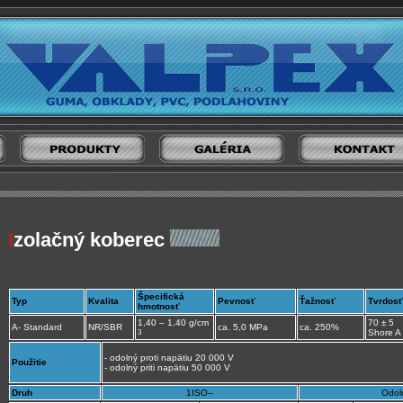
I
zolačný koberec
Špecifická
Typ
Kvalita
Pevnosť
Ťažnosť
Tvrdosť
hmotnosť
1,40 – 1,40 g/cm
70 ± 5
A- Standard
NR/SBR
ca. 5,0 MPa
ca. 250%
3
Shore A
- odolný proti napätiu 20 000 V
Použitie
- odolný priti napätiu 50 000 V
Druh
1ISO–
Odol