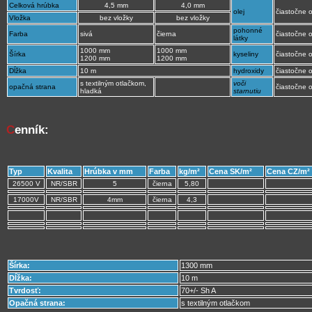
Celková hrúbka
4,5 mm
4,0 mm
olej
čiastočne 
Vložka
bez vložky
bez vložky
pohonné
Farba
sivá
čierna
čiastočne 
látky
1000 mm
1000 mm
Šírka
kyseliny
čiastočne 
1200 mm
1200 mm
Dĺžka
10 m
hydroxidy
čiastočne 
s textilným otlačkom,
voči
opačná strana
čiastočne 
hladká
starnutiu
C
enník:
Typ
Kvalita
Hrúbka v mm
Farba
kg/m²
Cena SK/m²
Cena CZ/m²
26500 V
NR/SBR
5
čierna
5,80
17000V
NR/SBR
4mm
čierna
4,3
Šírka:
1300 mm
Dĺžka:
10 m
Tvrdosť:
70+/- Sh A
Opačná strana:
s textilným otlačkom