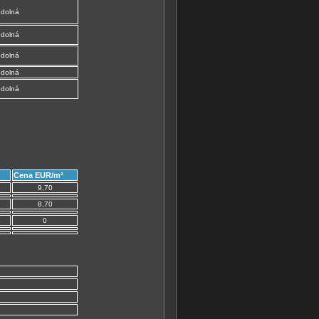
odolná
odolná
odolná
odolná
odolná
Cena EUR/m²
9,70
8,70
0