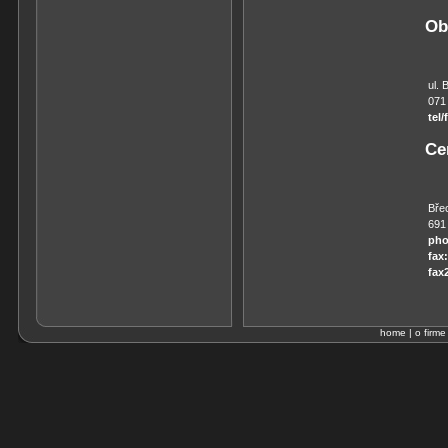
Ob
ul. 
071
tel/
Ce
Bře
691
pho
fax:
fax
home
|
o firme