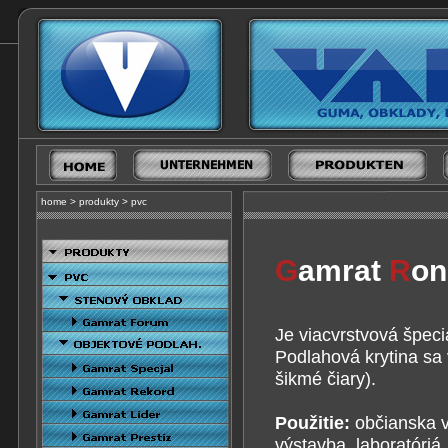
home
>
produkty
>
pvc
G
amrat
R
on
Je viacvrstvová špeci
Podlahová krytina sa
šikmé čiary).
Použitie:
občianska v
výstavba, laboratóriá