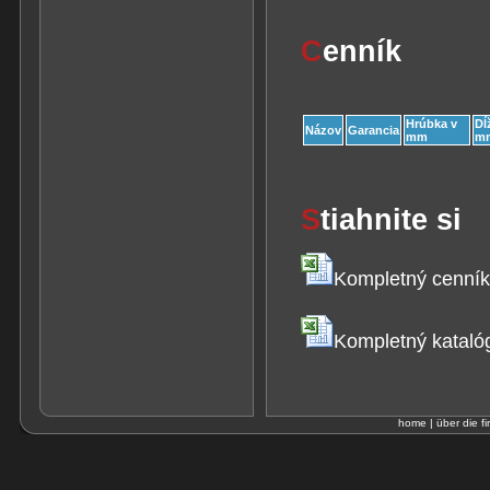
C
enník
Hrúbka v
Dĺ
Názov
Garancia
mm
m
S
tiahnite si
Kompletný cenní
Kompletný kataló
home
|
über die fi