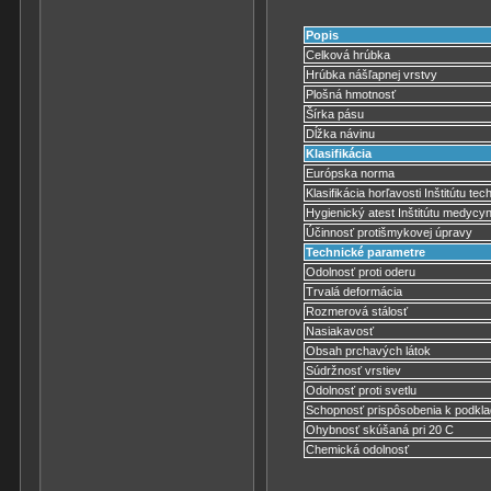
Popis
Celková hrúbka
Hrúbka nášľapnej vrstvy
Plošná hmotnosť
Šírka pásu
Dĺžka návinu
Klasifikácia
Európska norma
Klasifikácia horľavosti Inštitútu tec
Hygienický atest Inštitútu medycyny
Účinnosť protišmykovej úpravy
Technické parametre
Odolnosť proti oderu
Trvalá deformácia
Rozmerová stálosť
Nasiakavosť
Obsah prchavých látok
Súdržnosť vrstiev
Odolnosť proti svetlu
Schopnosť prispôsobenia k podkl
Ohybnosť skúšaná pri 20 C
Chemická odolnosť