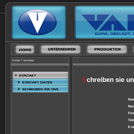
home
>
kontakt
S
chreiben sie u
Na
Nac
Fir
Tel
E-m