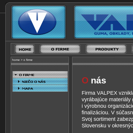
home
>
o firme
O
nás
Firma VALPEX vznikla
vyrábajúce materiály
i výrobnou organizác
finalizáciou. V súčas
Svoj sortiment zabez
Slovensku v okresnýc