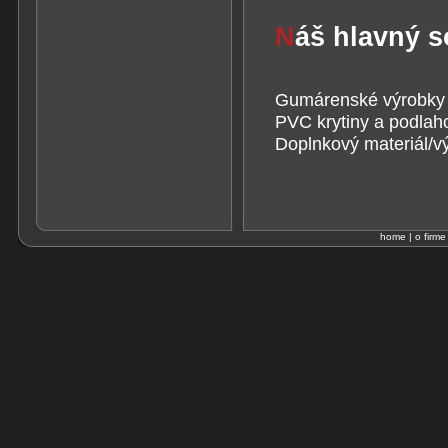
N
áš hlavný s
Gumárenské výrobky
PVC krytiny a podlah
Doplnkový materiál/v
home
|
o firme